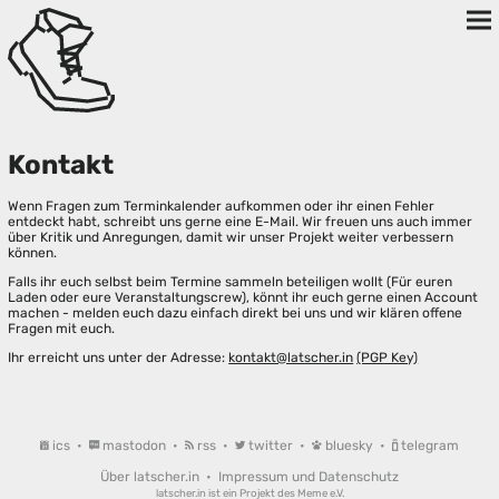
Kontakt
Wenn Fragen zum Terminkalender aufkommen oder ihr einen Fehler
entdeckt habt, schreibt uns gerne eine E-Mail. Wir freuen uns auch immer
über Kritik und Anregungen, damit wir unser Projekt weiter verbessern
können.
Falls ihr euch selbst beim Termine sammeln beteiligen wollt (Für euren
Laden oder eure Veranstaltungscrew), könnt ihr euch gerne einen Account
machen - melden euch dazu einfach direkt bei uns und wir klären offene
Fragen mit euch.
Ihr erreicht uns unter der Adresse:
kontakt@latscher.in
(PGP Key)
ics
•
mastodon
•
rss
•
twitter
•
bluesky
•
telegram
Über latscher.in
•
Impressum und Datenschutz
latscher.in ist ein Projekt des
Meme e.V.