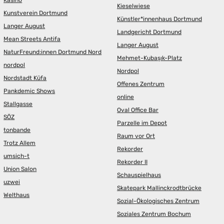
Kasino
Kieselwiese
Kunstverein Dortmund
Künstler*innenhaus Dortmund
Langer August
Landgericht Dortmund
Mean Streets Antifa
Langer August
NaturFreund:innen Dortmund Nord
Mehmet-Kubaşık-Platz
nordpol
Nordpol
Nordstadt Küfa
Offenes Zentrum
Pankdemic Shows
online
Stallgasse
Oval Office Bar
SÖZ
Parzelle im Depot
tonbande
Raum vor Ort
Trotz Allem
Rekorder
umsich-t
Rekorder II
Union Salon
Schauspielhaus
uzwei
Skatepark Mallinckrodtbrücke
Welthaus
Sozial-Ökologisches Zentrum
Soziales Zentrum Bochum