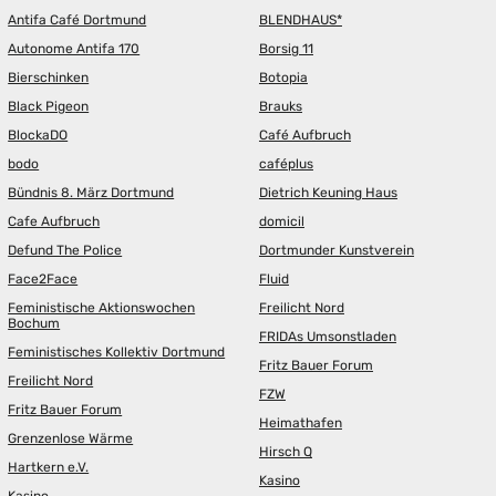
Antifa Café Dortmund
BLENDHAUS*
Autonome Antifa 170
Borsig 11
Bierschinken
Botopia
Black Pigeon
Brauks
BlockaDO
Café Aufbruch
bodo
caféplus
Bündnis 8. März Dortmund
Dietrich Keuning Haus
Cafe Aufbruch
domicil
Defund The Police
Dortmunder Kunstverein
Face2Face
Fluid
Feministische Aktionswochen
Freilicht Nord
Bochum
FRIDAs Umsonstladen
Feministisches Kollektiv Dortmund
Fritz Bauer Forum
Freilicht Nord
FZW
Fritz Bauer Forum
Heimathafen
Grenzenlose Wärme
Hirsch Q
Hartkern e.V.
Kasino