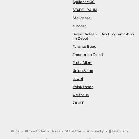
Speicher100
STADT_RAUM
Stallgasse
subrosa
SweetSixteen - Das Programmkino
im Depot
Taranta Babu
Theater im Depot
Trotz Allem
Union Salon
uzwei
VeloKitchen
Welthaus
ZANKE
ics
•
mastodon
•
rss
•
twitter
•
bluesky
•
telegram