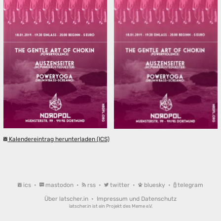
Kalendereintrag herunterladen (ICS)
ics
•
mastodon
•
rss
•
twitter
•
bluesky
•
telegram
Über latscher.in
•
Impressum und Datenschutz
latscher.in ist ein Projekt des
Meme e.V.