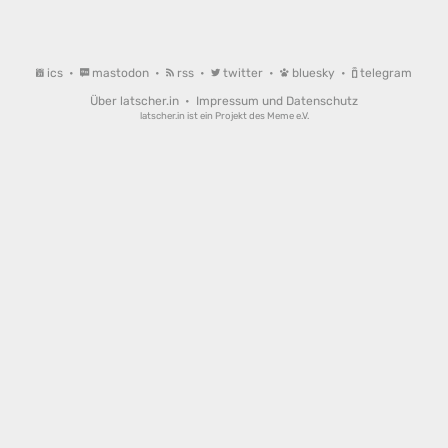
ics
•
mastodon
•
rss
•
twitter
•
bluesky
•
telegram
Über latscher.in
•
Impressum und Datenschutz
latscher.in ist ein Projekt des
Meme e.V.