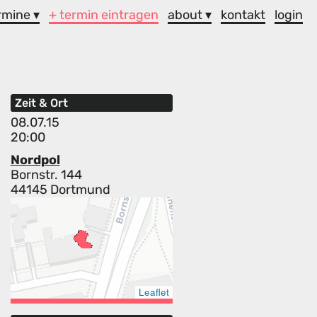
rmine ▾
+ termin eintragen
about ▾
kontakt
login
Zeit & Ort
08.07.15
20:00
Nordpol
Bornstr. 144
44145 Dortmund
Leaflet