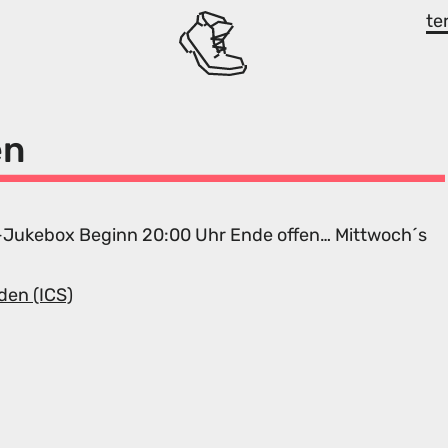
te
en
la-Jukebox Beginn 20:00 Uhr Ende offen… Mittwoch´s
den (ICS)