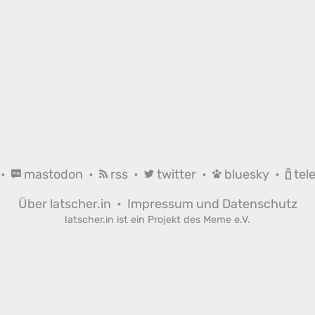
•
mastodon
•
rss
•
twitter
•
bluesky
•
tel
Über latscher.in
•
Impressum und Datenschutz
latscher.in ist ein Projekt des
Meme e.V.