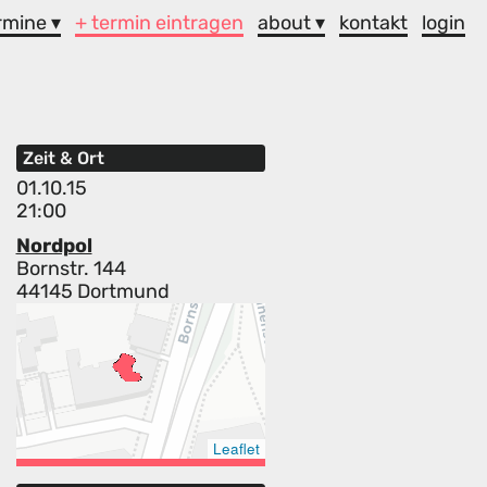
rmine ▾
+ termin eintragen
about ▾
kontakt
login
Zeit & Ort
01.10.15
21:00
Nordpol
Bornstr. 144
44145 Dortmund
Leaflet