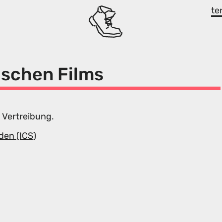
te
ischen Films
 Vertreibung.
den (ICS)