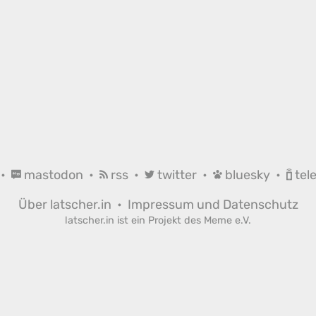
•
mastodon
•
rss
•
twitter
•
bluesky
•
tel
Über latscher.in
•
Impressum und Datenschutz
latscher.in ist ein Projekt des
Meme e.V.