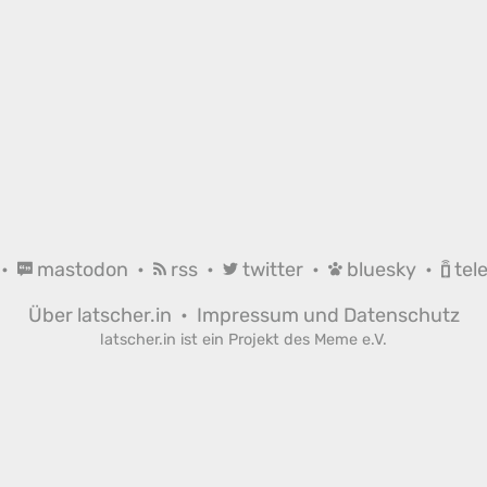
•
mastodon
•
rss
•
twitter
•
bluesky
•
tel
Über latscher.in
•
Impressum und Datenschutz
latscher.in ist ein Projekt des
Meme e.V.