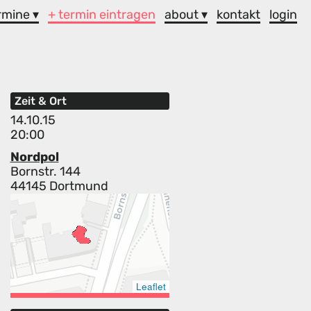
rmine ▾
+ termin eintragen
about ▾
kontakt
login
Zeit & Ort
14.10.15
20:00
Nordpol
Bornstr. 144
44145 Dortmund
Leaflet