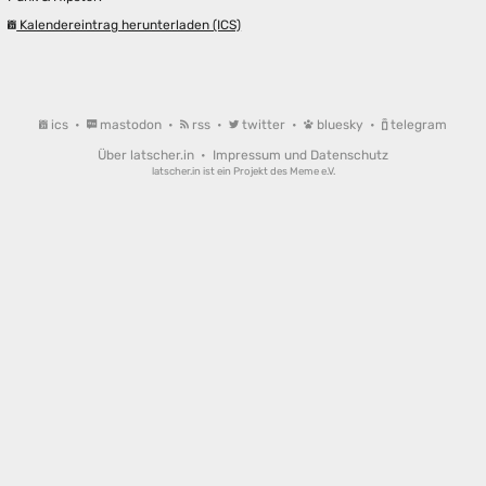
Kalendereintrag herunterladen (ICS)
ics
•
mastodon
•
rss
•
twitter
•
bluesky
•
telegram
Über latscher.in
•
Impressum und Datenschutz
latscher.in ist ein Projekt des
Meme e.V.