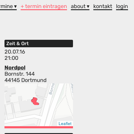
rmine ▾
+ termin eintragen
about ▾
kontakt
login
Zeit & Ort
20.07.16
21:00
Nordpol
Bornstr. 144
44145 Dortmund
Leaflet