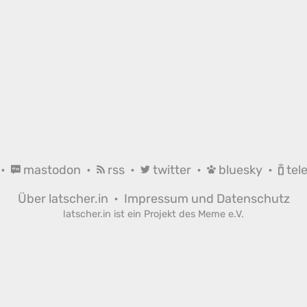
•
mastodon
•
rss
•
twitter
•
bluesky
•
tel
Über latscher.in
•
Impressum und Datenschutz
latscher.in ist ein Projekt des
Meme e.V.