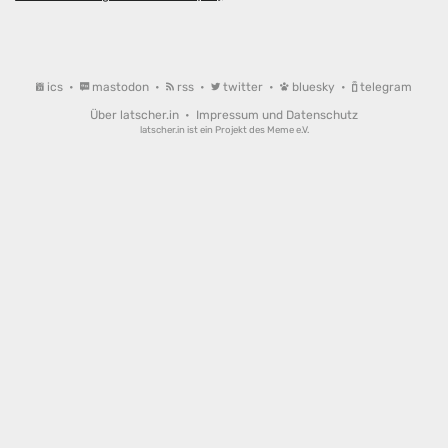
ics
•
mastodon
•
rss
•
twitter
•
bluesky
•
telegram
Über latscher.in
•
Impressum und Datenschutz
latscher.in ist ein Projekt des
Meme e.V.