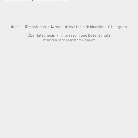
ics
•
mastodon
•
rss
•
twitter
•
bluesky
•
telegram
Über latscher.in
•
Impressum und Datenschutz
latscher.in ist ein Projekt des
Meme e.V.