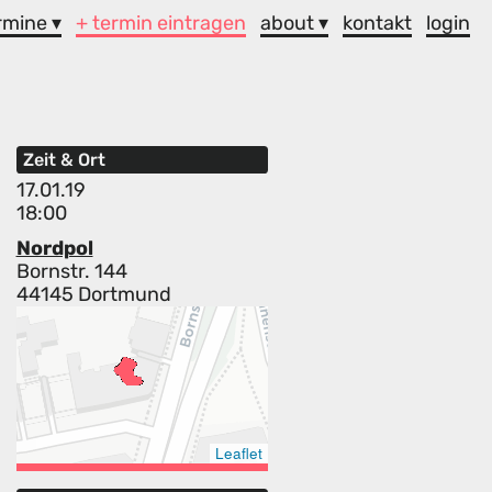
rmine ▾
+ termin eintragen
about ▾
kontakt
login
Zeit & Ort
17.01.19
18:00
Nordpol
Bornstr. 144
44145 Dortmund
Leaflet