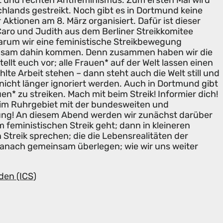
 und rechten Antifeminismus. Zum ersten Mal wird
chlands gestreikt. Noch gibt es in Dortmund keine
 Aktionen am 8. März organisiert. Dafür ist dieser
aro und Judith aus dem Berliner Streikkomitee
rum wir eine feministische Streikbewegung
nsam dahin kommen. Denn zusammen haben wir die
ellt euch vor; alle Frauen* auf der Welt lassen einen
lte Arbeit stehen – dann steht auch die Welt still und
icht länger ignoriert werden. Auch in Dortmund gibt
en* zu streiken. Mach mit beim Streik! Informier dich!
h im Ruhrgebiet mit der bundesweiten und
ung! An diesem Abend werden wir zunächst darüber
 feministischen Streik geht; dann in kleineren
Streik sprechen; die die Lebensrealitäten der
anach gemeinsam überlegen; wie wir uns weiter
den (ICS)