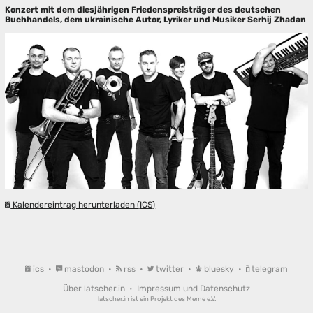
Konzert mit dem diesjährigen Friedenspreisträger des deutschen
Buchhandels, dem ukrainische Autor, Lyriker und Musiker Serhij Zhadan
Kalendereintrag herunterladen (ICS)
ics
•
mastodon
•
rss
•
twitter
•
bluesky
•
telegram
Über latscher.in
•
Impressum und Datenschutz
latscher.in ist ein Projekt des
Meme e.V.