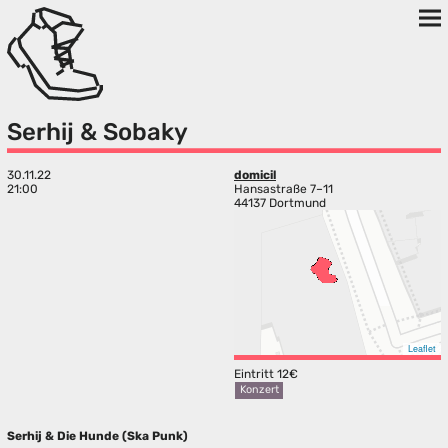
Serhij & Sobaky
30.11.22
domicil
21:00
Hansastraße 7–11
44137 Dortmund
Leaflet
Eintritt 12€
Konzert
Serhij & Die Hunde (Ska Punk)