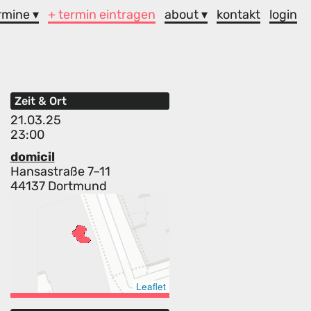
rmine ▾
+ termin eintragen
about ▾
kontakt
login
Zeit & Ort
21.03.25
23:00
domicil
Hansastraße 7–11
44137 Dortmund
Leaflet