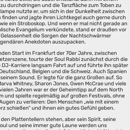
zu durchdringen und die Tanzfläche zum Toben zu
nlampe nutzte er, um sich in der Dunkelheit zwischen
 finden und jagte ihren Lichtkegel auch gerne durch
s wie ein Stroboskop. Und wenn er mal nicht gerade an
alische Evangelium verkündete, stand er draußen vor
her Gelassenheit die Sorgen der Nachtschwärmer
legendären Anekdoten auszupacken.
den Start im Frankfurt der 70er Jahre, zwischen
tzerszene, tourte der Soul Rabbi zunächst durch die
 DJ-Karriere langsam Fahrt auf und führte ihn später
Deutschland, Belgien und die Schweiz. Auch Spanien
 seinem Sound. Er legte für die ganz Großen auf. So
Marva Whitney, Sharon Jones, Gwen McCrae und viele
t vielen Jahren war er der Geheimtipp auf dem North
am und spielte regelmäßig auf großen Festivals, ohne
 Augen zu verlieren: Den Menschen „wie mit einem
rz schießen“ und ihnen ein gutes Gefühl geben.
den Plattentellern stehen, aber sein Spirit, seine
Soul und seine immer gute Laune werden uns