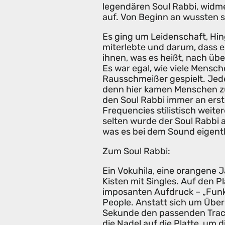
legendären Soul Rabbi, widme
auf. Von Beginn an wussten si
Es ging um Leidenschaft, Hin
miterlebte und darum, dass es
ihnen, was es heißt, nach üb
Es war egal, wie viele Mensc
Rausschmeißer gespielt. Jede
denn hier kamen Menschen zu
den Soul Rabbi immer an erst
Frequencies stilistisch weiter
selten wurde der Soul Rabbi a
was es bei dem Sound eigentli
Zum Soul Rabbi:
Ein Vokuhila, eine orangene 
Kisten mit Singles. Auf den 
imposanten Aufdruck – „Funki
People. Anstatt sich um Überg
Sekunde den passenden Track.
die Nadel auf die Platte, um d