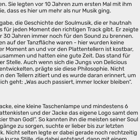
n. Sie legten vor 10 Jahren zum ersten Mal mit ihm
e, dass es hier um mehr als nur Musik ging.
gabe, die Geschichte der Soulmusik, die er hautnah
 für jeden Moment den richtigen Track gibt. Er zeigte
er 30 Jahren immer noch für den Sound zu brennen.
hen auf der Tanzfläche waren - hier wurden keine
r Moment an und vor den Plattentellern ist kostbar,
sammen und hatten eine gute Zeit. Das stand für
er Stelle. Auch wenn sich die Jungs von Delicious
entwickelten, prägte sie diese Philosophie. Nicht
n den Tellern zitiert und es wurde daran erinnert, um
ch geht: „Was auch passiert, immer locker bleiben“.
Jacke, eine kleine Taschenlampe und mindestens 6
Plattenkisten und der Jacke das eigene Logo samt dem
er than God!“. So kannten ihn die meisten seiner Soul
änge zu sorgen, suchte er lieber bis zur letzten
 Nicht selten legte er dabei gerade noch rechtzeitig
ie kurze Stille, die dabei entstand, dann mit einem