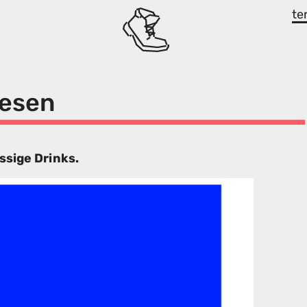
te
resen
ssige Drinks.