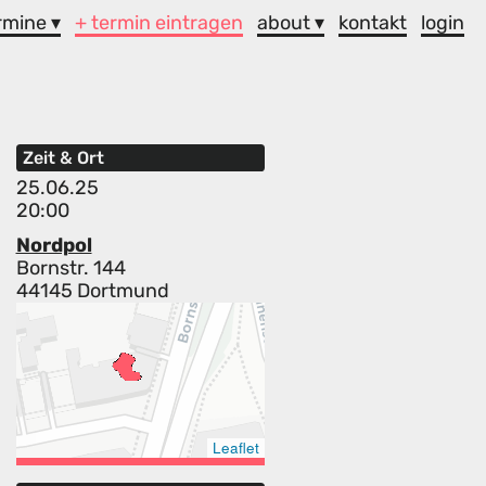
rmine ▾
+ termin eintragen
about ▾
kontakt
login
Zeit & Ort
25.06.25
20:00
Nordpol
Bornstr. 144
44145 Dortmund
Leaflet