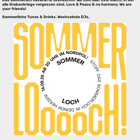
Das sommerlich havarierte Szeneschiff läd zum Ball: Eine Nacht, in der
alle Grabenkriege vergessen sind. Love & Peace & no harmony. We are
your friends!
Sommerliche Tunes & Drinks. Wechselnde DJs.