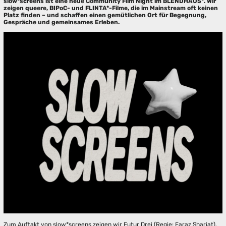
slow*screens ist eine neue Community Film Night im BLENDHAUS*. Wir
zeigen queere, BIPoC- und FLINTA*-Filme, die im Mainstream oft keinen
Platz finden – und schaffen einen gemütlichen Ort für Begegnung,
Gespräche und gemeinsames Erleben.
Zum Auftakt von slow*screens zeigen wir Futur Drei (Regie: Faraz Shariat).