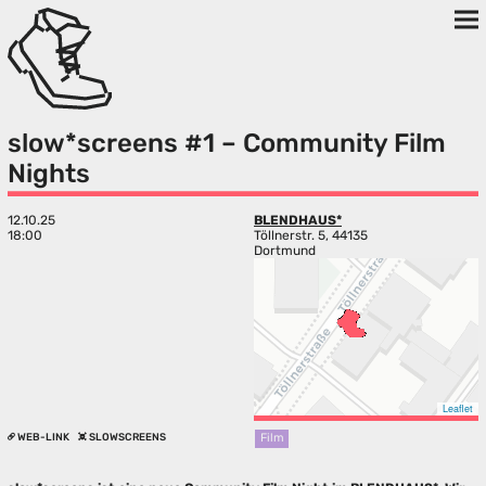
slow*screens #1 – Community Film
Nights
12.10.25
BLENDHAUS*
18:00
Töllnerstr. 5, 44135
Dortmund
Leaflet
WEB-LINK
SLOWSCREENS
Film