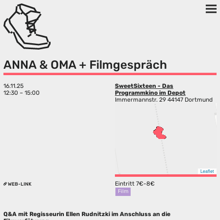
ANNA & OMA + Filmgespräch
16.11.25
SweetSixteen - Das
12:30 – 15:00
Programmkino im Depot
Immermannstr. 29 44147 Dortmund
Leaflet
Eintritt 7€-8€
WEB-LINK
Film
Q&A mit Regisseurin Ellen Rudnitzki im Anschluss an die