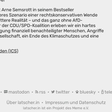
e!
st Arne Semsrott in seinem Bestseller
res Szenario einer rechtskonservativen Wende
bittere Realität – und das ganz ohne AfD-
 der CDU/SPD-Koalition erleben wir ein hartes
ung finanziell benachteiligter Menschen, Angriffe
sellschaft, ein Ende des Klimaschutzes und eine
den (ICS)
•
mastodon
•
rss
•
twitter
•
bluesky
•
tel
Über latscher.in
•
Impressum und Datenschutz
latscher.in ist ein Projekt des
Meme e.V.