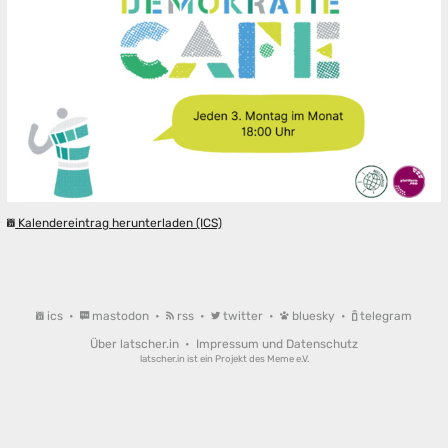
Kalendereintrag herunterladen (ICS)
ics
•
mastodon
•
rss
•
twitter
•
bluesky
•
telegram
Über latscher.in
•
Impressum und Datenschutz
latscher.in ist ein Projekt des
Meme e.V.