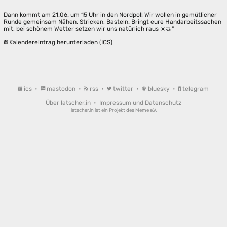
Dann kommt am 21.06. um 15 Uhr in den Nordpol! Wir wollen in gemütlicher
Runde gemeinsam Nähen, Stricken, Basteln. Bringt eure Handarbeitssachen
mit, bei schönem Wetter setzen wir uns natürlich raus ☀️🤝"
Kalendereintrag herunterladen (ICS)
ics
•
mastodon
•
rss
•
twitter
•
bluesky
•
telegram
Über latscher.in
•
Impressum und Datenschutz
latscher.in ist ein Projekt des
Meme e.V.