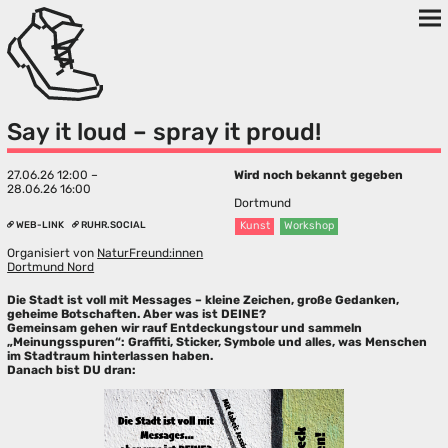
Say it loud – spray it proud!
27.06.26 12:00 –
Wird noch bekannt gegeben
28.06.26 16:00
Dortmund
WEB-LINK
RUHR.SOCIAL
Kunst
Workshop
Organisiert von
NaturFreund:innen
Dortmund Nord
Die Stadt ist voll mit Messages – kleine Zeichen, große Gedanken,
geheime Botschaften. Aber was ist DEINE?
Gemeinsam gehen wir rauf Entdeckungstour und sammeln
„Meinungsspuren“: Graffiti, Sticker, Symbole und alles, was Menschen
im Stadtraum hinterlassen haben.
Danach bist DU dran: