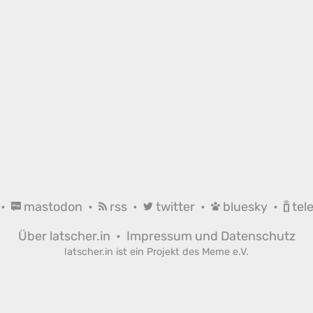
•
mastodon
•
rss
•
twitter
•
bluesky
•
tel
Über latscher.in
•
Impressum und Datenschutz
latscher.in ist ein Projekt des
Meme e.V.