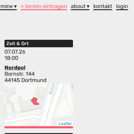
rmine ▾
+ termin eintragen
about ▾
kontakt
login
Zeit & Ort
07.07.26
18:00
Nordpol
Bornstr. 144
44145 Dortmund
Leaflet