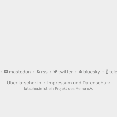
•
mastodon
•
rss
•
twitter
•
bluesky
•
tel
Über latscher.in
•
Impressum und Datenschutz
latscher.in ist ein Projekt des
Meme e.V.