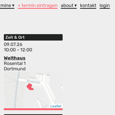
rmine ▾
+ termin eintragen
about ▾
kontakt
login
Zeit & Ort
09.07.26
10:00 – 12:00
Welthaus
Rosental 1
Dortmund
Leaflet