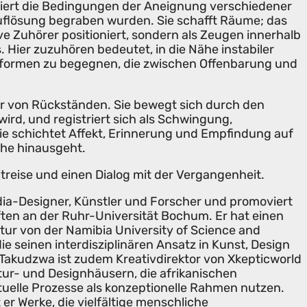
uliert die Bedingungen der Aneignung verschiedener
flösung begraben wurden. Sie schafft Räume; das
ve Zuhörer positioniert, sondern als Zeugen innerhalb
 Hier zuzuhören bedeutet, in die Nähe instabiler
sformen zu begegnen, die zwischen Offenbarung und
er von Rückständen. Sie bewegt sich durch den
wird, und registriert sich als Schwingung,
ie schichtet Affekt, Erinnerung und Empfindung auf
che hinausgeht.
itreise und einen Dialog mit der Vergangenheit.
ia-Designer, Künstler und Forscher und promoviert
ten an der Ruhr-Universität Bochum. Er hat einen
tur von der Namibia University of Science and
ie seinen interdisziplinären Ansatz in Kunst, Design
 Takudzwa ist zudem Kreativdirektor von Xkepticworld
ktur- und Designhäusern, die afrikanischen
ituelle Prozesse als konzeptionelle Rahmen nutzen.
 er Werke, die vielfältige menschliche