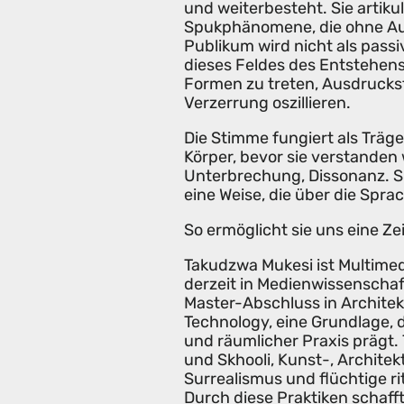
und weiterbesteht. Sie artik
Spukphänomene, die ohne Au
Publikum wird nicht als passi
dieses Feldes des Entstehens.
Formen zu treten, Ausdruck
Verzerrung oszillieren.
Die Stimme fungiert als Träg
Körper, bevor sie verstanden 
Unterbrechung, Dissonanz. S
eine Weise, die über die Spra
So ermöglicht sie uns eine Ze
Takudzwa Mukesi ist Multimed
derzeit in Medienwissenschaf
Master-Abschluss in Architek
Technology, eine Grundlage, d
und räumlicher Praxis prägt.
und Skhooli, Kunst-, Archite
Surrealismus und flüchtige r
Durch diese Praktiken schafft