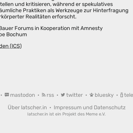
ellen und kritisieren, während er spekulatives
 räumliche Praktiken als Werkzeuge zur Hinterfragung
erkörperter Realitäten erforscht.
 Bauer Forums in Kooperation mit Amnesty
ppe Bochum
den (ICS)
•
mastodon
•
rss
•
twitter
•
bluesky
•
tel
Über latscher.in
•
Impressum und Datenschutz
latscher.in ist ein Projekt des
Meme e.V.