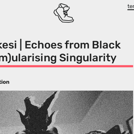
te
si | Echoes from Black
m)ularising Singularity
tion