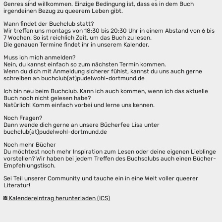
Genres sind willkommen. Einzige Bedingung ist, dass es in dem Buch
irgendeinen Bezug zu queerem Leben gibt.
Wann findet der Buchclub statt?
Wir treffen uns montags von 18:30 bis 20:30 Uhr in einem Abstand von 6 bis
7 Wochen. So ist reichlich Zeit, um das Buch zu lesen.
Die genauen Termine findet ihr in unserem Kalender.
Muss ich mich anmelden?
Nein, du kannst einfach so zum nächsten Termin kommen.
Wenn du dich mit Anmeldung sicherer fühlst, kannst du uns auch gerne
schreiben an buchclub(at)pudelwohl-dortmund.de
Ich bin neu beim Buchclub. Kann ich auch kommen, wenn ich das aktuelle
Buch noch nicht gelesen habe?
Natürlich! Komm einfach vorbei und lerne uns kennen.
Noch Fragen?
Dann wende dich gerne an unsere Bücherfee Lisa unter
buchclub(at)pudelwohl-dortmund.de
Noch mehr Bücher
Du möchtest noch mehr Inspiration zum Lesen oder deine eigenen Lieblinge
vorstellen? Wir haben bei jedem Treffen des Buchsclubs auch einen Bücher-
Empfehlungstisch.
Sei Teil unserer Community und tauche ein in eine Welt voller queerer
Literatur!
Kalendereintrag herunterladen (ICS)