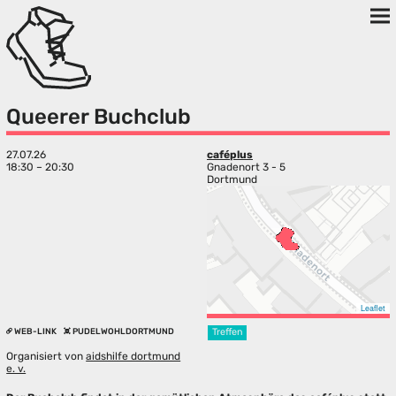
Queerer Buchclub
27.07.26
caféplus
18:30 – 20:30
Gnadenort 3 - 5
Dortmund
Leaflet
WEB-LINK
PUDELWOHLDORTMUND
Treffen
Organisiert von
aidshilfe dortmund
e. v.