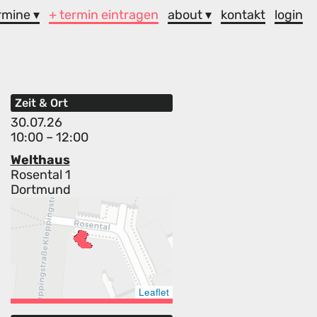
rmine ▾
+ termin eintragen
about ▾
kontakt
login
Zeit & Ort
30.07.26
10:00 – 12:00
Welthaus
Rosental 1
Dortmund
Leaflet