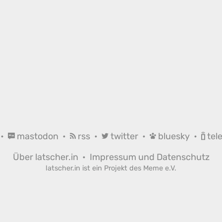
•
mastodon
•
rss
•
twitter
•
bluesky
•
tel
Über latscher.in
•
Impressum und Datenschutz
latscher.in ist ein Projekt des
Meme e.V.