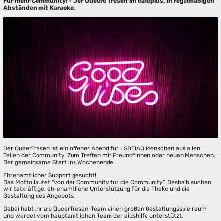
Für mehr Community! - Der Queere Tresen im caféplus. In regelmäßigen
Abständen mit Karaoke.
Der QueerTresen ist ein offener Abend für LSBTIAQ Menschen aus allen
Teilen der Community. Zum Treffen mit Freund*innen oder neuen Menschen.
Der gemeinsame Start ins Wochenende.
Ehrenamtlicher Support gesucht!
Das Motto lautet "von der Community für die Community". Deshalb suchen
wir tatkräftige, ehrenamtliche Unterstützung für die Theke und die
Gestaltung des Angebots.
Dabei habt ihr als QueerTresen-Team einen großen Gestaltungsspielraum
und werdet vom hauptamtlichen Team der aidshilfe unterstützt.