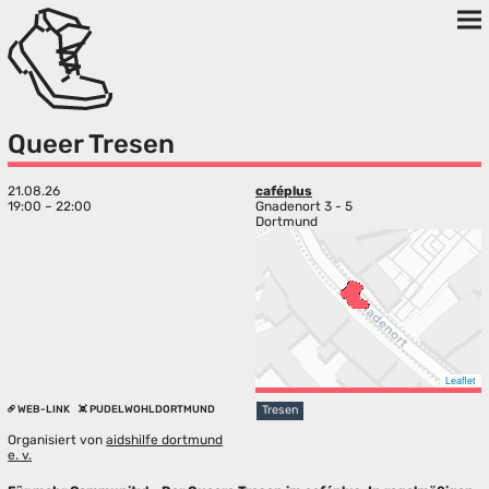
Queer Tresen
21.08.26
caféplus
19:00 – 22:00
Gnadenort 3 - 5
Dortmund
Leaflet
WEB-LINK
PUDELWOHLDORTMUND
Tresen
Organisiert von
aidshilfe dortmund
e. v.