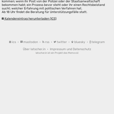
kommen; wenn ihr Post von der Polizei oder der Staatsanwaltschaft
bekommen habt; ein Prozess bevor steht oder ihr einen Rechtsbeistand
sucht; welcher Erfahrung mit politischen Verfahren hat.
Ab 18 Uhr findet die Beratung für Unterstützungsfälle statt.
Kalendereintrag herunterladen (ICS)
ics
•
mastodon
•
rss
•
twitter
•
bluesky
•
telegram
Über latscher.in
•
Impressum und Datenschutz
latscher.in ist ein Projekt des
Meme e.V.