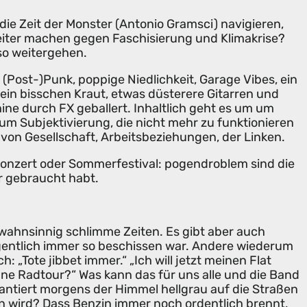
die Zeit der Monster (Antonio Gramsci) navigieren,
iter machen gegen Faschisierung und Klimakrise?
 so weitergehen.
(Post-)Punk, poppige Niedlichkeit, Garage Vibes, ein
in bisschen Kraut, etwas düsterere Gitarren und
ne durch FX geballert. Inhaltlich geht es um um
um Subjektivierung, die nicht mehr zu funktionieren
on Gesellschaft, Arbeitsbeziehungen, der Linken.
konzert oder Sommerfestival: pogendroblem sind die
r gebraucht habt.
 wahnsinnig schlimme Zeiten. Es gibt aber auch
igentlich immer so beschissen war. Andere wiederum
ch: „Tote jibbet immer.“ „Ich will jetzt meinen Flat
 ne Radtour?“ Was kann das für uns alle und die Band
antiert morgens der Himmel hellgrau auf die Straßen
n wird? Dass Benzin immer noch ordentlich brennt,