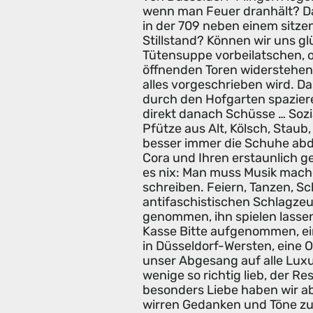
wenn man Feuer dranhält? Da
in der 709 neben einem sitzen
Stillstand? Können wir uns g
Tütensuppe vorbeilatschen, o
öffnenden Toren widerstehen
alles vorgeschrieben wird. Das
durch den Hofgarten spazier
direkt danach Schüsse … Sozi
Pfütze aus Alt, Kölsch, Staub,
besser immer die Schuhe ab
Cora und Ihren erstaunlich 
es nix: Man muss Musik mache
schreiben. Feiern, Tanzen, S
antifaschistischen Schlagze
genommen, ihn spielen lasse
Kasse Bitte aufgenommen, ei
in Düsseldorf-Wersten, eine 
unser Abgesang auf alle Luxu
wenige so richtig lieb, der R
besonders Liebe haben wir ab
wirren Gedanken und Töne zu