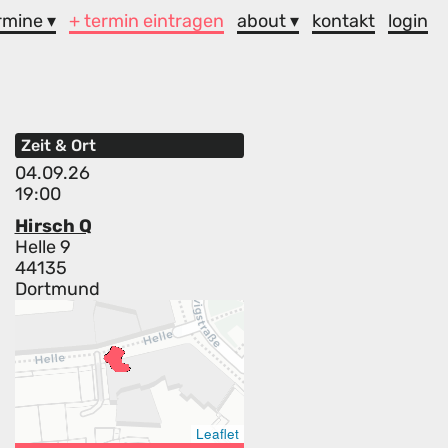
rmine ▾
+ termin eintragen
about ▾
kontakt
login
Zeit & Ort
04.09.26
19:00
Hirsch Q
Helle 9
44135
Dortmund
Leaflet