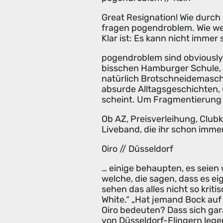
Great Resignation! Wie durch 
fragen pogendroblem. Wie we
Klar ist: Es kann nicht immer
pogendroblem sind obviously 
bisschen Hamburger Schule, e
natürlich Brotschneidemaschi
absurde Alltagsgeschichten, 
scheint. Um Fragmentierung v
Ob AZ, Preisverleihung, Club
Liveband, die ihr schon imme
0iro // Düsseldorf
… einige behaupten, es seien
welche, die sagen, dass es e
sehen das alles nicht so kritis
White.“ „Hat jemand Bock auf
Oiro bedeuten? Dass sich gar
von Düsseldorf-Flingern lege