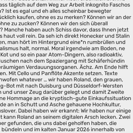
ss täglich auf dem Weg zur Arbeit inkognito Faschos
? Ist es egal und eh alles scheinbar bewegter
lücklich kaufen, ohne es zu merken? Können wir an der
hne zu zucken? Können wir den sich überall
? Manche haben auch Schiss davor, dass Ihnen jetzt
 haut voll rein. Da seh ich direkt Honecker und Stalin
en, man hört im Hintergrund eine*n rumbrüllen und
alismus halt, normal. Moral irgendwie am Boden, ne
 Kot und so ein paar Atom-Dingern, also radioaktiv,
duschen nach dem Spaziergang mit Schäferhündin
geräumigen Verdauungsorganen. Ächz. Am Ende hilft
n. Mit Cello und Panflöte Akzente setzen. Texte
chwofen whatever … wir haben Roland, den grauen,
ug-Bot mit nach Duisburg und Düsseldorf-Wersten
n und unser Zeug darüber gelegt und damit Zweite
ne Hommage an die kryptisch-gute Einkaufssituation
Ode an in Schutt und Asche gehauene Hochkultur,
slover. Dabei haben wir erkannt: Wir haben nur einige
est kann Roland an seinem digitalen Arsch lecken. Zwei
er gefunden, die uns dabei geholfen haben, die
 bündeln und im kalten Januar 2026 innerhalb von