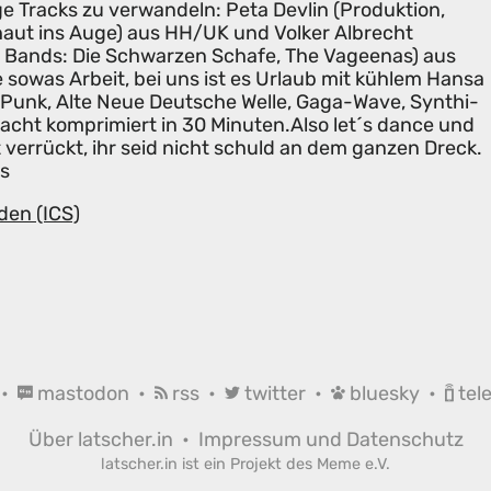
ige Tracks zu verwandeln: Peta Devlin (Produktion,
haut ins Auge) aus HH/UK und Volker Albrecht
, Bands: Die Schwarzen Schafe, The Vageenas) aus
sowas Arbeit, bei uns ist es Urlaub mit kühlem Hansa
unk, Alte Neue Deutsche Welle, Gaga-Wave, Synthi-
macht komprimiert in 30 Minuten.Also let´s dance und
 verrückt, ihr seid nicht schuld an dem ganzen Dreck.
os
den (ICS)
•
mastodon
•
rss
•
twitter
•
bluesky
•
tel
Über latscher.in
•
Impressum und Datenschutz
latscher.in ist ein Projekt des
Meme e.V.