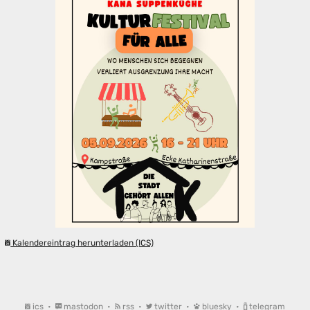
Kalendereintrag herunterladen (ICS)
ics
•
mastodon
•
rss
•
twitter
•
bluesky
•
telegram