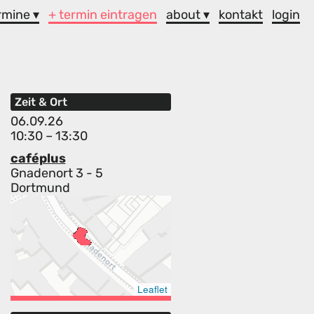
rmine ▾
+ termin eintragen
about ▾
kontakt
login
Zeit & Ort
06.09.26
10:30 – 13:30
caféplus
Gnadenort 3 - 5
Dortmund
Leaflet