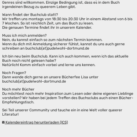
Genres sind willkommen. Einzige Bedingung ist, dass es in dem Buch
irgendeinen Bezug zu queerem Leben gibt.
Wann findet der Buchclub statt?
Wir treffen uns montags von 18:30 bis 20:30 Uhr in einem Abstand von 6 bis
7 Wochen. So ist reichlich Zeit, um das Buch zu lesen.
Die genauen Termine findet ihr in unserem Kalender.
Muss ich mich anmelden?
Nein, du kannst einfach so zum nächsten Termin kommen.
Wenn du dich mit Anmeldung sicherer fühlst, kannst du uns auch gerne
schreiben an buchclub(at)pudelwohl-dortmund.de
Ich bin neu beim Buchclub. Kann ich auch kommen, wenn ich das aktuelle
Buch noch nicht gelesen habe?
Natürlich! Komm einfach vorbei und lerne uns kennen.
Noch Fragen?
Dann wende dich gerne an unsere Bücherfee Lisa unter
buchclub(at)pudelwohl-dortmund.de
Noch mehr Bücher
Du möchtest noch mehr Inspiration zum Lesen oder deine eigenen Lieblinge
vorstellen? Wir haben bei jedem Treffen des Buchsclubs auch einen Bücher-
Empfehlungstisch.
Sei Teil unserer Community und tauche ein in eine Welt voller queerer
Literatur!
Kalendereintrag herunterladen (ICS)