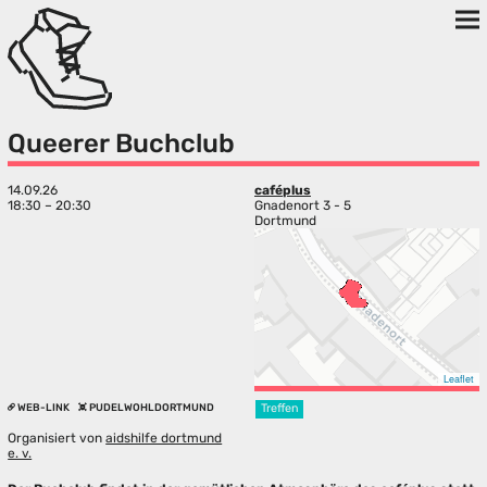
Queerer Buchclub
14.09.26
caféplus
18:30 – 20:30
Gnadenort 3 - 5
Dortmund
Leaflet
WEB-LINK
PUDELWOHLDORTMUND
Treffen
Organisiert von
aidshilfe dortmund
e. v.