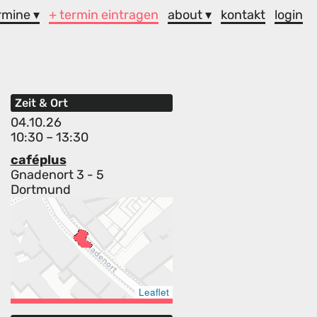
rmine ▾
+ termin eintragen
about ▾
kontakt
login
Zeit & Ort
04.10.26
10:30 – 13:30
caféplus
Gnadenort 3 - 5
Dortmund
Leaflet