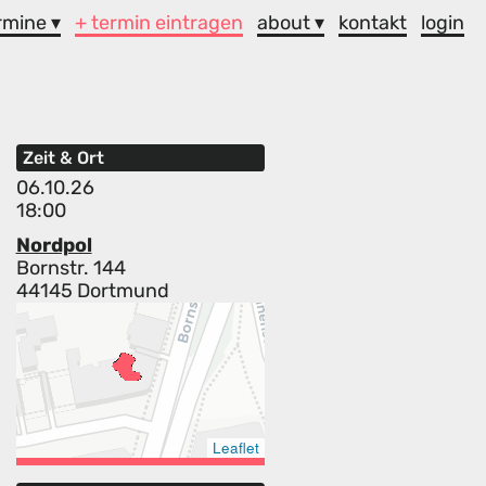
rmine ▾
+ termin eintragen
about ▾
kontakt
login
Zeit & Ort
06.10.26
18:00
Nordpol
Bornstr. 144
44145 Dortmund
Leaflet