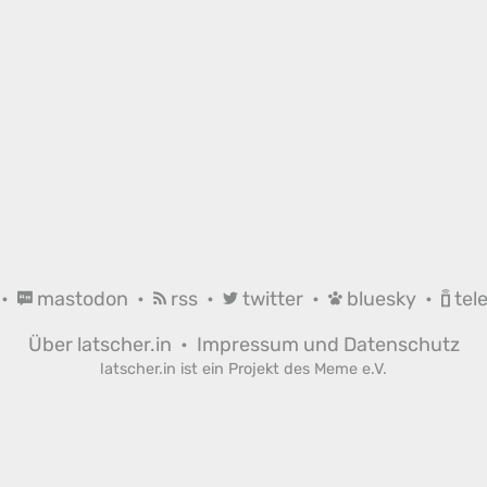
•
mastodon
•
rss
•
twitter
•
bluesky
•
tel
Über latscher.in
•
Impressum und Datenschutz
latscher.in ist ein Projekt des
Meme e.V.