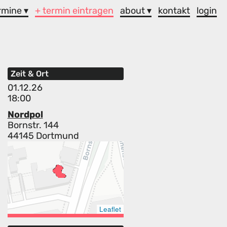
rmine ▾
+ termin eintragen
about ▾
kontakt
login
Zeit & Ort
01.12.26
18:00
Nordpol
Bornstr. 144
44145 Dortmund
Leaflet