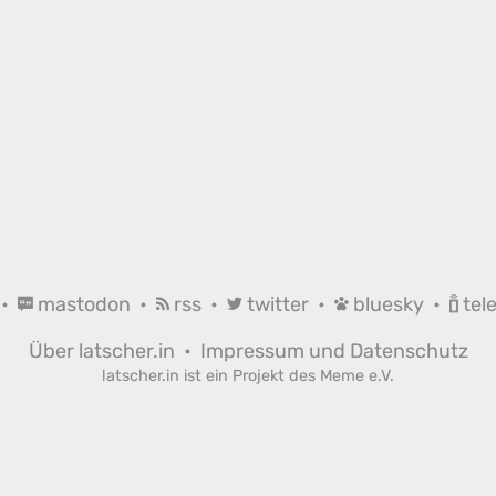
•
mastodon
•
rss
•
twitter
•
bluesky
•
tel
Über latscher.in
•
Impressum und Datenschutz
latscher.in ist ein Projekt des
Meme e.V.