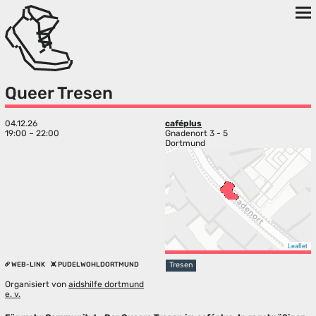
Queer Tresen
04.12.26
caféplus
19:00 – 22:00
Gnadenort 3 - 5
Dortmund
Leaflet
WEB-LINK
PUDELWOHLDORTMUND
Tresen
Organisiert von
aidshilfe dortmund
e. v.