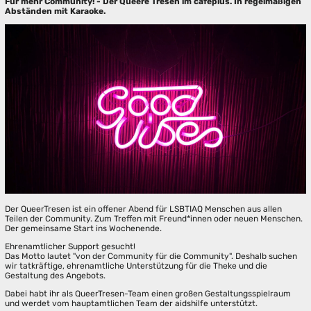
Für mehr Community! - Der Queere Tresen im caféplus. In regelmäßigen
Abständen mit Karaoke.
Der QueerTresen ist ein offener Abend für LSBTIAQ Menschen aus allen
Teilen der Community. Zum Treffen mit Freund*innen oder neuen Menschen.
Der gemeinsame Start ins Wochenende.
Ehrenamtlicher Support gesucht!
Das Motto lautet "von der Community für die Community". Deshalb suchen
wir tatkräftige, ehrenamtliche Unterstützung für die Theke und die
Gestaltung des Angebots.
Dabei habt ihr als QueerTresen-Team einen großen Gestaltungsspielraum
und werdet vom hauptamtlichen Team der aidshilfe unterstützt.