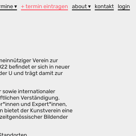
rmine ▾
+ termin eintragen
about ▾
kontakt
login
meinnütziger Verein zur
2 befindet er sich in neuer
er U und trägt damit zur
r sowie internationaler
aftlichen Verständigung.
er*innen und Expert*innen,
 bietet der Kunstverein eine
zeitgenössischer Bildender
 Standorten