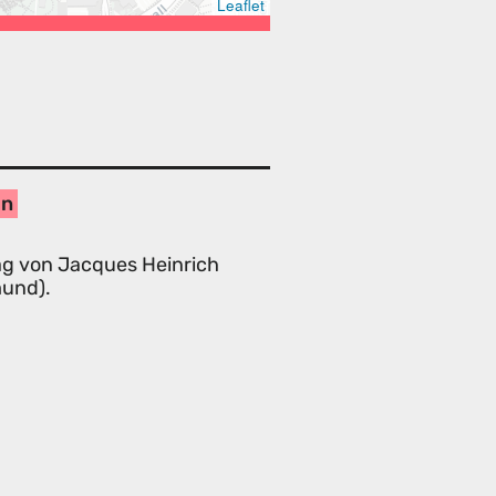
Leaflet
on
ag von Jacques Heinrich
mund).