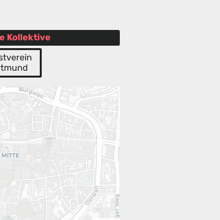
e Kollektive
stverein
rtmund