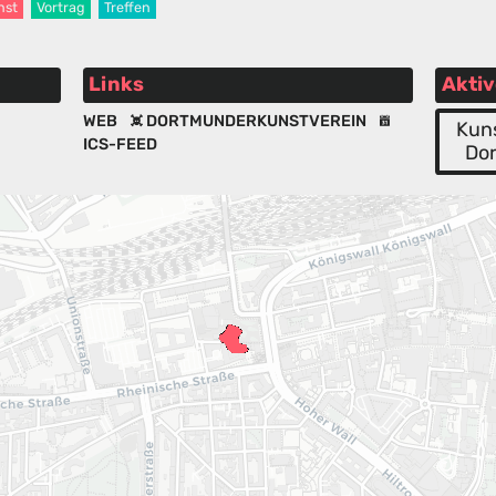
nst
Vortrag
Treffen
Links
Aktiv
WEB
DORTMUNDERKUNSTVEREIN
Kun
ICS-FEED
Do