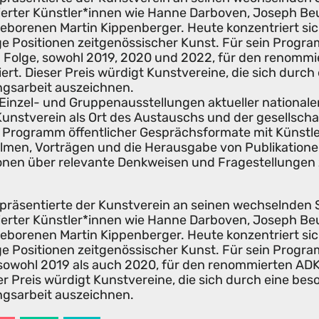
erter Künstler*innen wie Hanne Darboven, Joseph Be
geborenen Martin Kippenberger. Heute konzentriert 
ge Positionen zeitgenössischer Kunst. Für sein Progra
 in Folge, sowohl 2019, 2020 und 2022, für den reno
ert. Dieser Preis würdigt Kunstvereine, die sich durch
gsarbeit auszeichnen.
n Einzel- und Gruppenausstellungen aktueller nationale
r Kunstverein als Ort des Austauschs und der gesellsch
es Programm öffentlicher Gesprächsformate mit Künstl
men, Vorträgen und die Herausgabe von Publikationen
ionen über relevante Denkweisen und Fragestellungen 
 präsentierte der Kunstverein an seinen wechselnden
erter Künstler*innen wie Hanne Darboven, Joseph Be
geborenen Martin Kippenberger. Heute konzentriert 
ge Positionen zeitgenössischer Kunst. Für sein Progra
, sowohl 2019 als auch 2020, für den renommierten A
er Preis würdigt Kunstvereine, die sich durch eine bes
gsarbeit auszeichnen.