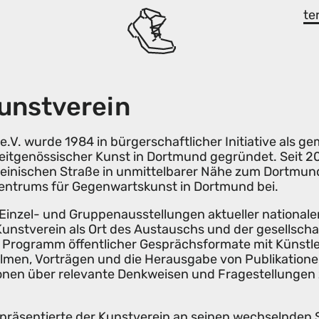
te
unstverein
V. wurde 1984 in bürgerschaftlicher Initiative als ge
itgenössischer Kunst in Dortmund gegründet. Seit 202
heinischen Straße in unmittelbarer Nähe zum Dortmund
Zentrums für Gegenwartskunst in Dortmund bei.
n Einzel- und Gruppenausstellungen aktueller nationale
r Kunstverein als Ort des Austauschs und der gesellsch
es Programm öffentlicher Gesprächsformate mit Künstl
men, Vorträgen und die Herausgabe von Publikationen
ionen über relevante Denkweisen und Fragestellungen 
 präsentierte der Kunstverein an seinen wechselnden