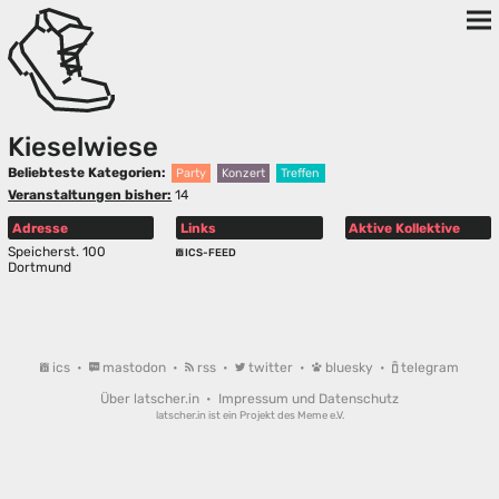
Kieselwiese
Beliebteste Kategorien:
Party
Konzert
Treffen
Veranstaltungen bisher:
14
Adresse
Links
Aktive Kollektive
Speicherst. 100
ICS-FEED
Dortmund
ics
•
mastodon
•
rss
•
twitter
•
bluesky
•
telegram
Über latscher.in
•
Impressum und Datenschutz
latscher.in ist ein Projekt des
Meme e.V.