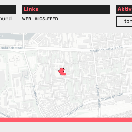
Links
Aktiv
tmund
WEB
ICS-FEED
to