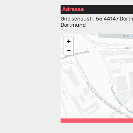
Adresse
Gneisenaustr. 55 44147 Dor
Dortmund
+
−