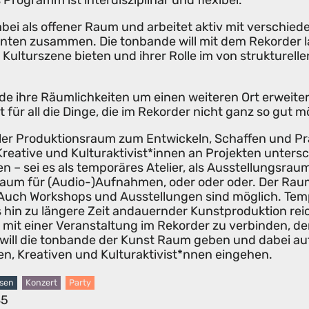
 Programm ist interdisziplinär und flexibel.
abei als offener Raum und arbeitet aktiv mit verschie
nnten zusammen. Die tonbande will mit dem Rekorder l
 Kulturszene bieten und ihrer Rolle im von strukture
.
nde ihre Räumlichkeiten um einen weiteren Ort erweitert
t für all die Dinge, die im Rekorder nicht ganz so gut m
bler Produktionsraum zum Entwickeln, Schaffen und Prä
reative und Kulturaktivist*innen an Projekten untersc
 – sei es als temporäres Atelier, als Ausstellungsrau
sraum für (Audio-)Aufnahmen, oder oder oder. Der Rau
 Auch Workshops und Ausstellungen sind möglich. T
 hin zu längere Zeit andauernder Kunstproduktion reic
mit einer Veranstaltung im Rekorder zu verbinden, der
I will die tonbande der Kunst Raum geben und dabei au
n, Kreativen und Kulturaktivist*nnen eingehen.
esen
Konzert
Party
85