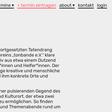
rmine ▾
+ termin eintragen
about ▾
kontakt
login
 fortgesetzten Tatendrang
ins „tonbande e.V.“ klare
tiv aus etwa einem Dutzend
r*innen und Helfer*innen. Der
tige kreative und menschliche
 ihm konkrete Orte und
iner pulsierenden Gegend des
d Kulturort, der etwa zwei
t zu ermöglichen. So finden
nen und Themenabende rund um