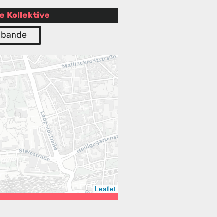
e Kollektive
nbande
Leaflet