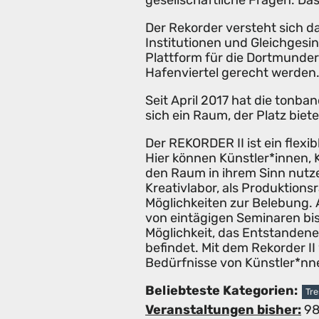
gesellschaftliche Fragen. Das
Der Rekorder versteht sich d
Institutionen und Gleichgesi
Plattform für die Dortmunder
Hafenviertel gerecht werden
Seit April 2017 hat die tonba
sich ein Raum, der Platz biete
Der REKORDER II ist ein flexi
Hier können Künstler*innen, K
den Raum in ihrem Sinn nutzen
Kreativlabor, als Produktion
Möglichkeiten zur Belebung.
von eintägigen Seminaren bis
Möglichkeit, das Entstandene 
befindet. Mit dem Rekorder I
Bedürfnisse von Künstler*nne
Beliebteste Kategorien:
Tr
Veranstaltungen bisher:
9