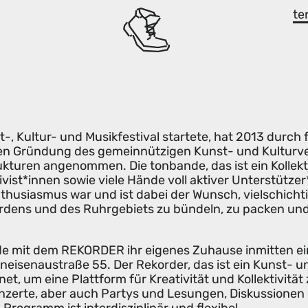
te
t-, Kultur- und Musikfestival startete, hat 2013 durch
n Gründung des gemeinnützigen Kunst- und Kulturvere
kturen angenommen. Die tonbande, das ist ein Kollek
vist*innen sowie viele Hände voll aktiver Unterstütze
Enthusiasmus war und ist dabei der Wunsch, vielschich
rdens und des Ruhrgebiets zu bündeln, zu packen und
ande mit dem REKORDER ihr eigenes Zuhause inmitten e
eisenaustraße 55. Der Rekorder, das ist ein Kunst- un
net, um eine Plattform für Kreativität und Kollektivitä
Konzerte, aber auch Partys und Lesungen, Diskussio