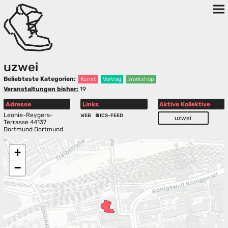
uzwei
Beliebteste Kategorien:
Kunst
Vortrag
Workshop
Veranstaltungen bisher:
19
Adresse
Links
Aktive Kollektive
Leonie-Reygers-
WEB
ICS-FEED
uzwei
Terrasse 44137
Dortmund Dortmund
+
−