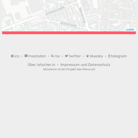
Leaflet
ics
•
mastodon
•
rss
•
twitter
•
bluesky
•
telegram
Über latscher.in
•
Impressum und Datenschutz
latscher.in ist ein Projekt des
Meme e.V.