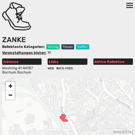
ZANKE
Beliebteste Kategorien:
Vortrag
Tresen
Treffen
Veranstaltungen bisher:
19
Adresse
Links
Aktive Kollektive
Westring 41 44787
WEB
ICS-FEED
Bochum Bochum
+
−