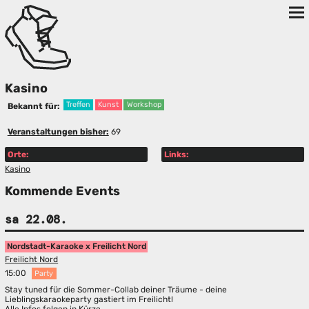
Kasino
Treffen
Kunst
Workshop
Bekannt für:
Veranstaltungen bisher:
69
Orte:
Links:
Kasino
Kommende Events
sa 22.08.
Nordstadt-Karaoke x Freilicht Nord
Freilicht Nord
15:00
Party
Stay tuned für die Sommer-Collab deiner Träume - deine
Lieblingskaraokeparty gastiert im Freilicht!
Alle Infos folgen in Kürze.