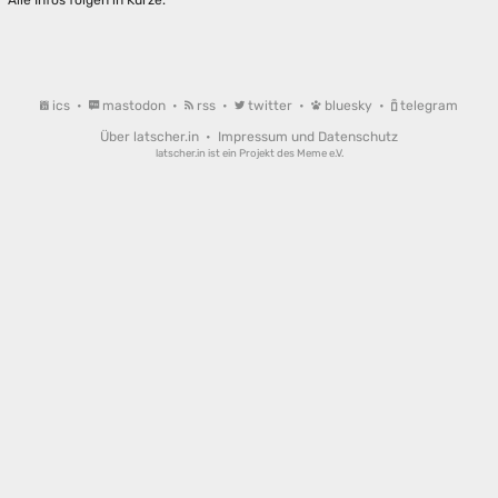
ics
•
mastodon
•
rss
•
twitter
•
bluesky
•
telegram
Über latscher.in
•
Impressum und Datenschutz
latscher.in ist ein Projekt des
Meme e.V.