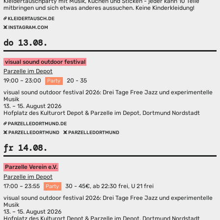
Kleidertauschparty mit Musik, Kuchen und Sticken - jeder kann 10 Teile
mitbringen und sich etwas anderes aussuchen. Keine Kinderkleidung!
KLEIDERTAUSCH.DE
INSTAGRAM.COM
do 13.08.
visual sound outdoor festival
Parzelle im Depot
19:00 – 23:00
20 - 35
Party
visual sound outdoor festival 2026: Drei Tage Free Jazz und experimentelle
Musik
13. – 15. August 2026
Hofplatz des Kulturort Depot & Parzelle im Depot, Dortmund Nordstadt
PARZELLEDORTMUND.DE
PARZELLEDORTMUND
PARZELLEDORTMUND
fr 14.08.
Parzelle Verein e.V.
Parzelle im Depot
17:00 – 23:55
30 - 45€, ab 22:30 frei, U 21 frei
Party
visual sound outdoor festival 2026: Drei Tage Free Jazz und experimentelle
Musik
13. – 15. August 2026
Hofplatz des Kulturort Depot & Parzelle im Depot, Dortmund Nordstadt