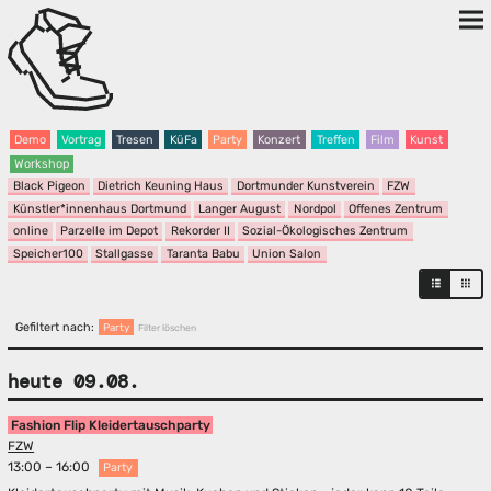
Demo
Vortrag
Tresen
KüFa
Party
Konzert
Treffen
Film
Kunst
Workshop
Black Pigeon
Dietrich Keuning Haus
Dortmunder Kunstverein
FZW
Künstler*innenhaus Dortmund
Langer August
Nordpol
Offenes Zentrum
online
Parzelle im Depot
Rekorder II
Sozial-Ökologisches Zentrum
Speicher100
Stallgasse
Taranta Babu
Union Salon
Gefiltert nach:
Party
Filter löschen
heute 09.08.
Fashion Flip Kleidertauschparty
FZW
13:00 – 16:00
Party