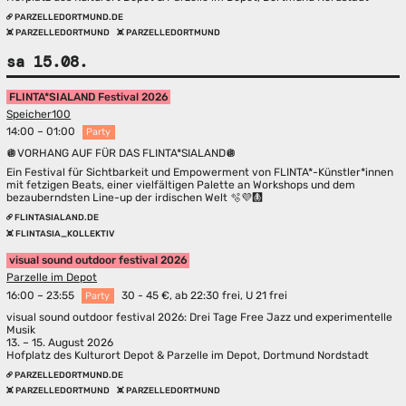
PARZELLEDORTMUND.DE
PARZELLEDORTMUND
PARZELLEDORTMUND
sa 15.08.
FLINTA*SIALAND Festival 2026
Speicher100
14:00 – 01:00
Party
🪩VORHANG AUF FÜR DAS FLINTA*SIALAND🪩
Ein Festival für Sichtbarkeit und Empowerment von FLINTA*-Künstler*innen
mit fetzigen Beats, einer vielfältigen Palette an Workshops und dem
bezauberndsten Line-up der irdischen Welt 🫧💜🩻
FLINTASIALAND.DE
FLINTASIA_KOLLEKTIV
visual sound outdoor festival 2026
Parzelle im Depot
16:00 – 23:55
30 - 45 €, ab 22:30 frei, U 21 frei
Party
visual sound outdoor festival 2026: Drei Tage Free Jazz und experimentelle
Musik
13. – 15. August 2026
Hofplatz des Kulturort Depot & Parzelle im Depot, Dortmund Nordstadt
PARZELLEDORTMUND.DE
PARZELLEDORTMUND
PARZELLEDORTMUND