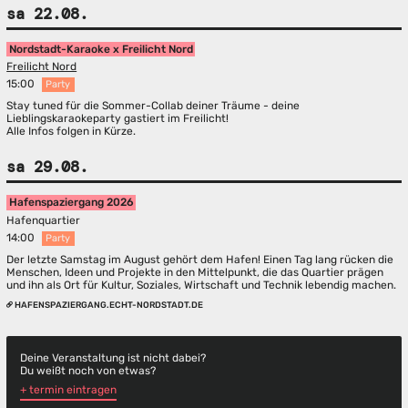
sa 22.08.
Nordstadt-Karaoke x Freilicht Nord
Freilicht Nord
15:00
Party
Stay tuned für die Sommer-Collab deiner Träume - deine
Lieblingskaraokeparty gastiert im Freilicht!
Alle Infos folgen in Kürze.
sa 29.08.
Hafenspaziergang 2026
Hafenquartier
14:00
Party
Der letzte Samstag im August gehört dem Hafen! Einen Tag lang rücken die
Menschen, Ideen und Projekte in den Mittelpunkt, die das Quartier prägen
und ihn als Ort für Kultur, Soziales, Wirtschaft und Technik lebendig machen.
HAFENSPAZIERGANG.ECHT-NORDSTADT.DE
Deine Veranstaltung ist nicht dabei?
Du weißt noch von etwas?
+ termin eintragen