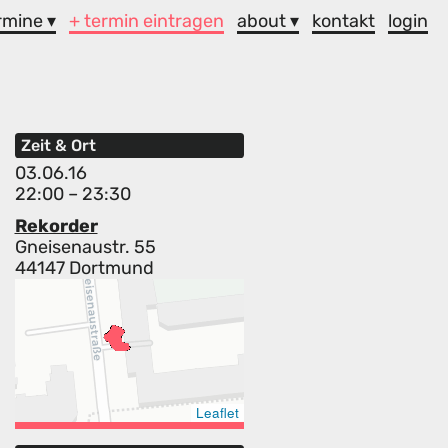
rmine ▾
+ termin eintragen
about ▾
kontakt
login
Zeit & Ort
03.06.16
22:00 – 23:30
Rekorder
Gneisenaustr. 55
44147 Dortmund
Leaflet