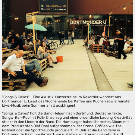
"Songs & Cakes" - Eine Akustik-Konzertreihe im Rekorder wandert ans
Dortmunder U. Lasst das Wochenende bei Kaffee und Kuchen sowie feinster
Live-Musik beim Sommer am U ausklingen!
"Songs & Cakes" holt die Band Helgen nach Dortmund. Deutsche Texte,
Songwriter-Pop mit Folk-Einschlag und einer ordentliche Ladung Kreativität
steckt in den Liedern der Band. Die Hamburger haben ihr erstes Album mit
dem Produzenten Olaf Opal aufgenommen, der Szene-Größen wie The
Notwist oder die Sportfreunde produziert. Im Juli ist die Band dann in
Dortmund zu Gast, um ihr Werk vorzustellen. Wir freuen uns sehr drauf!