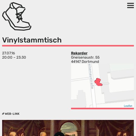
Vinylstammtisch
27.07.16
Rekorder
20:00 – 23:30
Gneisenaustr. 55
44147 Dortmund
Leaflet
WEB-LINK