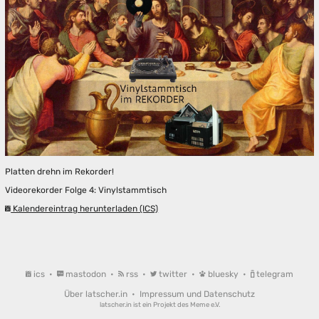
Platten drehn im Rekorder!
Videorekorder Folge 4: Vinylstammtisch
Kalendereintrag herunterladen (ICS)
ics
•
mastodon
•
rss
•
twitter
•
bluesky
•
telegram
Über latscher.in
•
Impressum und Datenschutz
latscher.in ist ein Projekt des
Meme e.V.