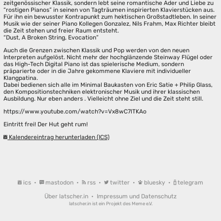
zeitgenössischer Klassik, sondern lebt seine romantische Ader und Liebe zu
“rostigen Pianos” in seinen von Tagträumen inspirierten Klavierstücken aus.
Für ihn ein bewusster Kontrapunkt zum hektischen Großstadtleben. In seiner
Musik wie der seiner Piano Kollegen Gonzalez, Nils Frahm, Max Richter bleibt
die Zeit stehen und freier Raum entsteht.
“Dust, A Broken String, Evocation”
Auch die Grenzen zwischen Klassik und Pop werden von den neuen
Interpreten aufgelöst. Nicht mehr der hochglänzende Steinway Flügel oder
das High-Tech Digital Piano ist das spielerische Medium, sondern
präparierte oder in die Jahre gekommene Klaviere mit individueller
Klangpatina.
Dabei bedienen sich alle im Minimal Baukasten von Eric Satie + Philip Glass,
den Kompositionstechniken elektronischer Musik und ihrer klassischen
Ausbildung. Nur eben anders . Vielleicht ohne Ziel und die Zeit steht still.
https://www.youtube.com/watch?v=Vx8wC7lTKAo
Eintritt frei! Der Hut geht rum!
Kalendereintrag herunterladen (ICS)
ics
•
mastodon
•
rss
•
twitter
•
bluesky
•
telegram
Über latscher.in
•
Impressum und Datenschutz
latscher.in ist ein Projekt des
Meme e.V.