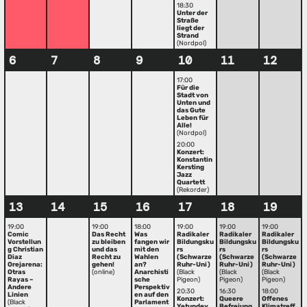
18:30
Unter der
Straße
liegt der
Strand
(Nordpol)
6
7
8
9
10
11
12
17:00
Für die
Stadt von
Unten und
das Gute
Leben für
Alle!
(Nordpol)
20:00
Konzert:
Konstantin
Kersting
Jazz
Quartett
(Rekorder)
13
14
15
16
17
18
19
19:00
19:00
18:00
19:00
19:00
19:00
Comic
Das Recht
Was
Radikaler
Radikaler
Radikaler
Vorstellun
zu bleiben
fangen wir
Bildungsku
Bildungsku
Bildungsku
g Christian
und das
mit den
rs
rs
rs
Diaz
Recht zu
Wahlen
(Schwarze
(Schwarze
(Schwarze
Orejarena:
gehen!
an?
Ruhr-Uni)
Ruhr-Uni)
Ruhr-Uni)
Otras
(online)
Anarchisti
(Black
(Black
(Black
Rayas –
sche
Pigeon)
Pigeon)
Pigeon)
Andere
Perspektiv
20:30
16:30
18:00
Linien
en auf den
Konzert:
Queere
Offenes
(Black
Parlament
Yetundey
Befreiung
Klimatreff