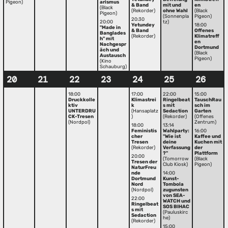
Pigeon)
arismus
& Band
mit und
en
(Black
(Rekorder)
ohne Wahl
(Black
Pigeon)
(Sonnenpla
Pigeon)
20:30
20:00
tz)
Yetundey
18:00
"Made in
& Band
Offenes
Banglades
(Rekorder)
Klimatreff
h" mit
en
Nachgespr
Dortmund
äch und
(Black
Austausch
Pigeon)
(Kino
Schauburg)
20
21
22
23
24
25
26
18:00
17:00
22:00
15:00
Druckkolle
Klimastrei
Ringelbeat
TauschRau
ktiv
k
s mit
sch im
UNTERDRU
(Hansaplatz
Sedaction
Garten
CK-Tresen
)
(Rekorder)
(Offenes
(Nordpol)
Zentrum)
18:00
13:14
Feministis
Wahlparty:
16:00
cher
"Wie ist
Kaffee und
Tresen
deine
Kuchen mit
(Rekorder)
Verfassung
der
?"
Plattform
20:00
(Tomorrow
(Black
Tresen der
Club Kiosk)
Pigeon)
NaturFreu
nde
14:00
Dortmund
Kunst-
Nord
Tombola
(Nordpol)
zugunsten
von SEA-
22:00
WATCH und
Ringelbeat
SOS BIHAC
s mit
(Pauluskirc
Sedaction
he)
(Rekorder)
15:00