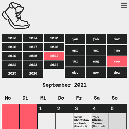
2013
2014
2015
jan
feb
mär
2016
2017
2018
apr
mai
jun
2019
2020
2021
jul
aug
sep
2022
2023
2024
okt
nov
dez
2025
2026
September 2021
Mo
Di
Mi
Do
Fr
Sa
So
1
2
3
4
5
02:00
19:00
Shantytow
SÖZ Soli-
n - Kiosk
Tresen
(Nordpol)
(Nordpol)