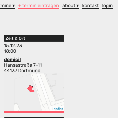
rmine ▾
+ termin eintragen
about ▾
kontakt
login
Zeit & Ort
15.12.23
18:00
domicil
Hansastraße 7–11
44137 Dortmund
Leaflet