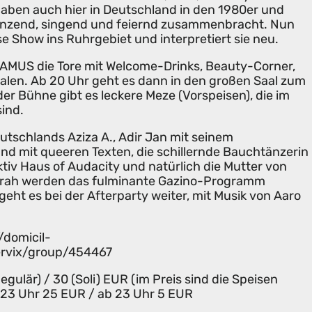
 haben auch hier in Deutschland in den 1980er und
anzend, singend und feiernd zusammenbracht. Nun
Show ins Ruhrgebiet und interpretiert sie neu.
AMUS die Tore mit Welcome-Drinks, Beauty-Corner,
len. Ab 20 Uhr geht es dann in den großen Saal zum
er Bühne gibt es leckere Meze (Vorspeisen), die im
sind.
tschlands Aziza A., Adir Jan mit seinem
d mit queeren Texten, die schillernde Bauchtänzerin
tiv Haus of Audacity und natürlich die Mutter von
ah werden das fulminante Gazino-Programm
eht es bei der Afterparty weiter, mit Musik von Aaro
//domicil-
ervix/group/454467
Regulär) / 30 (Soli) EUR (im Preis sind die Speisen
s 23 Uhr 25 EUR / ab 23 Uhr 5 EUR