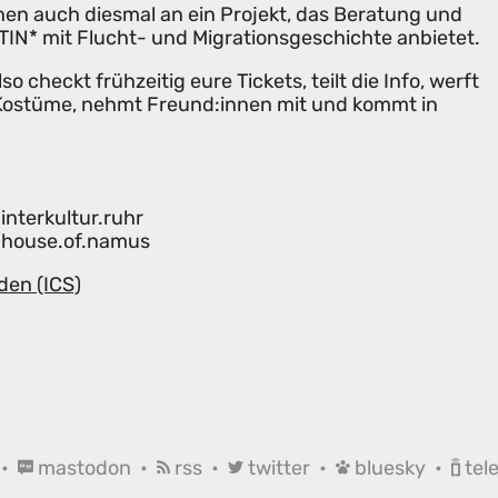
n auch diesmal an ein Projekt, das Beratung und
IN* mit Flucht- und Migrationsgeschichte anbietet.
o checkt frühzeitig eure Tickets, teilt die Info, werft
Kostüme, nehmt Freund:innen mit und kommt in
nterkultur.ruhr
/house.of.namus
den (ICS)
•
mastodon
•
rss
•
twitter
•
bluesky
•
tel