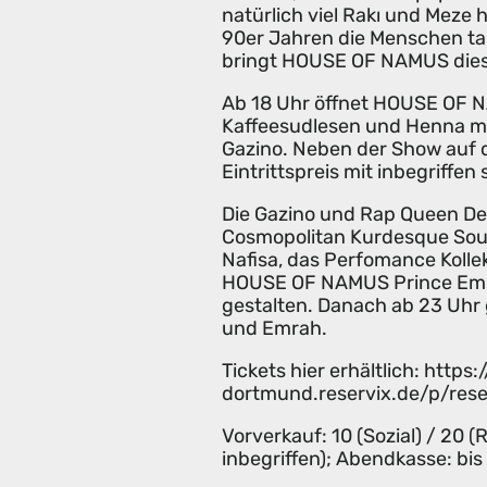
natürlich viel Rakı und Meze
90er Jahren die Menschen t
bringt HOUSE OF NAMUS diese 
Ab 18 Uhr öffnet HOUSE OF N
Kaffeesudlesen und Henna ma
Gazino. Neben der Show auf d
Eintrittspreis mit inbegriffen 
Die Gazino und Rap Queen Deu
Cosmopolitan Kurdesque Soun
Nafisa, das Perfomance Kollek
HOUSE OF NAMUS Prince Emr
gestalten. Danach ab 23 Uhr g
und Emrah.
Tickets hier erhältlich: https:
dortmund.reservix.de/p/res
Vorverkauf: 10 (Sozial) / 20 (
inbegriffen); Abendkasse: bi